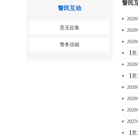
警民
警民互动
20
意见征集
20
20
警务信箱
【意
20
【意
20
20
20
20
【意