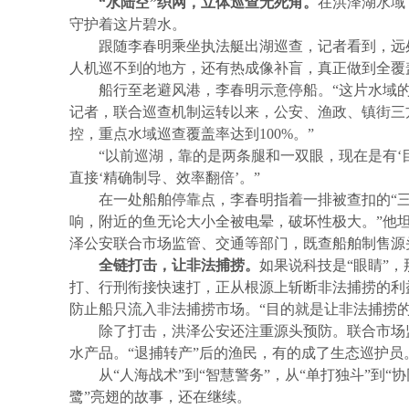
“水陆空”织网，立体巡查无死角。
在洪泽湖水域
守护着这片碧水。
跟随李春明乘坐执法艇出湖巡查，记者看到，远处
人机巡不到的地方，还有热成像补盲，真正做到全覆
船行至老避风港，李春明示意停船。“这片水域
记者，联合巡查机制运转以来，公安、渔政、镇街三
控，重点水域巡查覆盖率达到100%。”
“以前巡湖，靠的是两条腿和一双眼，现在是有‘目
直接‘精确制导、效率翻倍’。”
在一处船舶停靠点，李春明指着一排被查扣的“三
响，附近的鱼无论大小全被电晕，破坏性极大。”他
泽公安联合市场监管、交通等部门，既查船舶制售源
全链打击，让非法捕捞。
如果说科技是“眼睛”，
打、行刑衔接快速打，正从根源上斩断非法捕捞的利
防止船只流入非法捕捞市场。“目的就是让非法捕捞
除了打击，洪泽公安还注重源头预防。联合市场
水产品。“退捕转产”后的渔民，有的成了生态巡护
从“人海战术”到“智慧警务”，从“单打独斗”
鹭”亮翅的故事，还在继续。