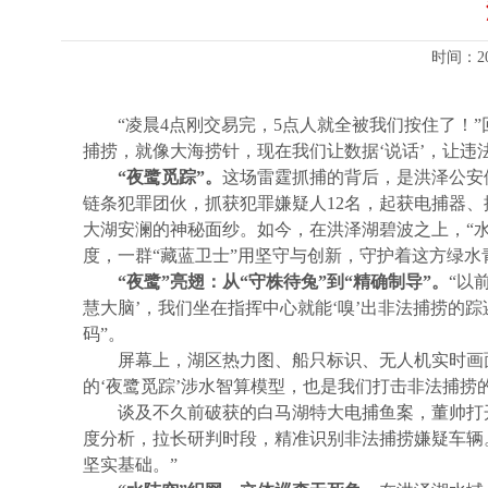
时间：2
“凌晨4点刚交易完，5点人就全被我们按住了！
捕捞，就像大海捞针，现在我们让数据‘说话’，让违
“夜鹭觅踪”。
这场雷霆抓捕的背后，是洪泽公安
链条犯罪团伙，抓获犯罪嫌疑人12名，起获电捕器
大湖安澜的神秘面纱。如今，在洪泽湖碧波之上，“
度，一群“藏蓝卫士”用坚守与创新，守护着这方绿水
“夜鹭”亮翅：从“守株待兔”到“精确制导”。
“以
慧大脑’，我们坐在指挥中心就能‘嗅’出非法捕捞的
码”。
屏幕上，湖区热力图、船只标识、无人机实时画
的‘夜鹭觅踪’涉水智算模型，也是我们打击非法捕捞的
谈及不久前破获的白马湖特大电捕鱼案，董帅打
度分析，拉长研判时段，精准识别非法捕捞嫌疑车辆
坚实基础。”