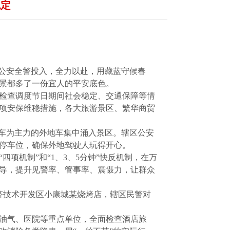
稳定
安公安全警投入，全力以赴，用藏蓝守候春
景都多了一份宜人的平安底色。
检查调度节日期间社会稳定、交通保障等情
项安保维稳措施，各大旅游景区、繁华商贸
牌车为主力的外地车集中涌入景区。辖区公安
停车位，确保外地驾驶人玩得开心。
项机制”和“1、3、5分钟”快反机制，在万
引导，提升见警率、管事率、震慑力，让群众
经济技术开发区小康城某烧烤店，辖区民警对
油气、医院等重点单位，全面检查酒店旅