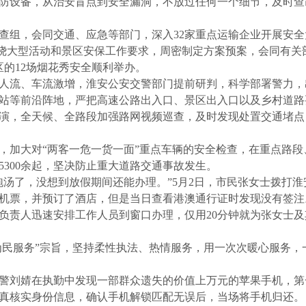
防设备，从治安盲点到安全漏洞，不放过任何一个细节，及时查
检查组，会同交通、应急等部门，深入32家重点运输企业开展安
，围绕大型活动和景区安保工作要求，周密制定方案预案，会同有
的12场烟花秀安全顺利举办。
人流、车流激增，淮安公安交警部门提前研判，科学部署警力，出动
站等前沿阵地，严把高速公路出入口、景区出入口以及乡村道路
演，全天候、全路段加强路网视频巡查，及时发现处置交通堵点
，加大对“两客一危一货一面”重点车辆的安全检查，在重点路
5300余起，坚决防止重大道路交通事故发生。
泡汤了，没想到放假期间还能办理。”
5月2日，市民张女士拨打
的机票，并预订了酒店，但是当日查看港澳通行证时发现没有签
负责人迅速安排工作人员到窗口办理，仅用20分钟就为张女士
“为民服务”宗旨，坚持柔性执法、热情服务，用一次次暖心服务，
民警刘婧在执勤中发现一部群众遗失的价值上万元的苹果手机，
真核实身份信息，确认手机解锁匹配无误后，当场将手机归还。