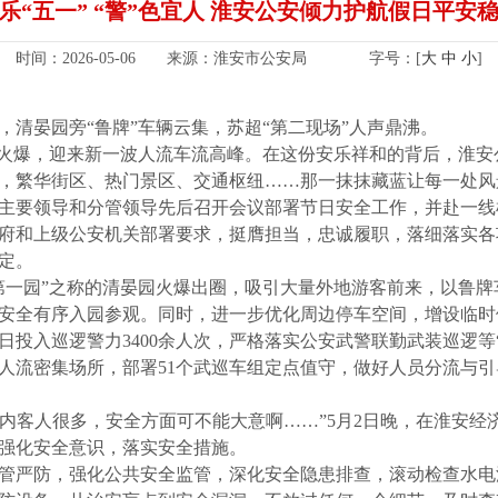
乐“五一” “警”色宜人 淮安公安倾力护航假日平安
时间：2026-05-06 来源：淮安市公安局
字号：[
大
中
小
]
清晏园旁“鲁牌”车辆云集，苏超“第二现场”人声鼎沸。
度火爆，迎来新一波人流车流高峰。在这份安乐祥和的背后，淮
，繁华街区、热门景区、交通枢纽……那一抹抹藏蓝让每一处风
主要领导和分管领导先后召开会议部署节日安全工作，并赴一线
府和上级公安机关部署要求，挺膺担当，忠诚履职，落细落实各
定。
第一园”之称的清晏园火爆出圈，吸引大量外地游客前来，以鲁
安全有序入园参观。同时，进一步优化周边停车空间，增设临时
投入巡逻警力3400余人次，严格落实公安武警联勤武装巡逻等“四
人流密集场所，部署51个武巡车组定点值守，做好人员分流与
，店内客人很多，安全方面可不能大意啊……”5月2日晚，在淮安
强化安全意识，落实安全措施。
管严防，强化公共安全监管，深化安全隐患排查，滚动检查水电