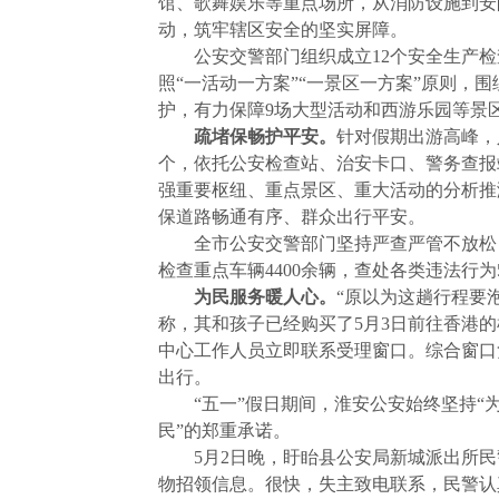
馆、歌舞娱乐等重点场所，从消防设施到安
动，筑牢辖区安全的坚实屏障。
公安交警部门组织成立12个安全生产
照“一活动一方案”“一景区一方案”原则
护，有力保障9场大型活动和西游乐园等景区
疏堵保畅护平安。
针对假期出游高峰，
个，依托公安检查站、治安卡口、警务查报
强重要枢纽、重点景区、重大活动的分析推
保道路畅通有序、群众出行平安。
全市公安交警部门坚持严查严管不放松
检查重点车辆4400余辆，查处各类违法行为
为民服务暖人心。
“原以为这趟行程要
称，其和孩子已经购买了5月3日前往香港
中心工作人员立即联系受理窗口。综合窗口
出行。
“五一”假日期间，淮安公安始终坚持
民”的郑重承诺。
5月2日晚，盱眙县公安局新城派出所
物招领信息。很快，失主致电联系，民警认