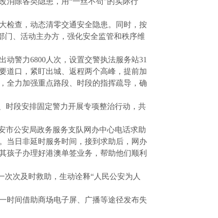
改消除各类隐患，用“一丝不苟”的实际行
全大检查，动态清零交通安全隐患。同时，按
关部门、活动主办方，强化安全监管和秩序维
警力6800人次，设置交警执法服务站31
要道口，紧盯出城、返程两个高峰，提前加
，全力加强重点路段、时段的指挥疏导，确
段、时段安排固定警力开展专项整治行动，共
淮安市公安局政务服务支队网办中心电话求助
注。当日非延时服务时间，接到求助后，网办
及其孩子办理好港澳单签业务，帮助他们顺利
一次次及时救助，生动诠释“人民公安为人
第一时间借助商场电子屏、广播等途径发布失