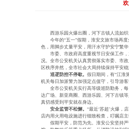
欢
西游乐园火爆出圈，河下古镇人流如织，
今年的“五一”假期，淮安文旅市场再
色，用脚步丈量平安，用汗水守护安宁繁华
市委、市政府高度重视节日安保工作，
况。全市公安机关认真贯彻落实市委、市政
区秩序井然，全市社会大局持续保持平安稳
巡逻防控不停歇。
假日期间，有“江淮
机关每日加派警力加强定点值守，引导游客
全市公安机关实行高等级巡防勤务，每日
达广场、新亚商圈、西游乐园、河下古镇等
真切感受到平安就在身边。
安全监管不松懈。
“最近‘苏超’火爆
店内用火用电设施进行细致检查，叮嘱店主
假期平安，防范为先。淮安公安坚持严