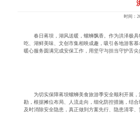
时间：2
春日蒋坝，湖风送暖，螺蛳飘香。作为洪泽极具特
吃、湖鲜美味、文创市集相映成趣，吸引各地游客慕
暖心服务圆满完成安保工作，用坚守与担当守护舌尖
为切实保障蒋坝螺蛳美食旅游季安全顺利开展，
勘，根据摊位布局、人流走向，细化防控措施，结合
及时消除安全隐患，真正做到方案先行、隐患清零、