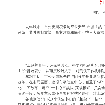
淮
时间：2
去年以来，市公安局积极响应公安部“市县主战”
改革，通过机制重塑、命案攻坚和民生守护三大举措
“工欲善其事，必先利其器。科学的机制和合理
主战”部署要求，从顶层设计入手，对刑侦工作机制
2024年初，市公安局率先在淮阴分局开展刑侦
改革。在市局层面，建强市级侦查中心，侧重于“研
化“1+3”改革，建立“一中心三战队”实战模式，
资源手段，负责主侦由侦查警种管辖的案件，对上级
各地刑侦部门在1个侦查中心的总框架下，按“2
络犯罪打处行动队2支专业行动力量，形成全市统一的“