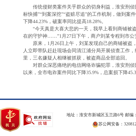
传统侵财类案件关乎群众的切身利益，淮安刑侦部
标快捕”“到案深挖”“盗赃尽追”的工作机制，做到
下降44.23%，破案率同比提高18.28%。
“今天真是大喜大悲的一天，我早上看到商铺被
在的守护神……”1月27日下午，商户刘某专程到市
原来，1月26日上午，刘某发现自己的商铺被盗
人立即带队赶赴现场会同清江浦分局开展侦查工作，
里，三名嫌疑人相继被抓获，被盗商品全部追回。
对群众深恶痛绝的电信网络诈骗犯罪，淮安刑侦部
以来，全市电诈案件同比下降35.9%，总案损下降45.
地址：淮安市新城区玉兰路6号 邮编：2
苏公网安备：3208120