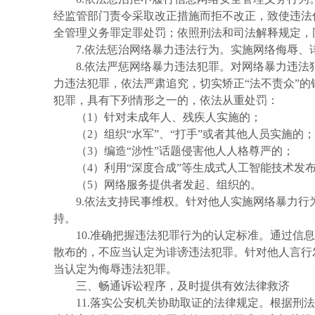
经监管部门责令采取改正措施而拒不改正，致使违法
全管理义务罪定罪处罚；依照刑法和司法解释规定，
7.依法惩治网络暴力违法行为。实施网络侮辱
8.依法严惩网络暴力违法犯罪。对网络暴力违
力违法犯罪，依法严肃追究，切实矫正“法不责众”
犯罪，具有下列情形之一的，依法从重处罚：
（1）针对未成年人、残疾人实施的；
（2）组织“水军”、“打手”或者其他人员实施的；
（3）编造“涉性”话题侵害他人人格尊严的；
（4）利用“深度合成”等生成式人工智能技术发
（5）网络服务提供者发起、组织的。
9.依法支持民事维权。针对他人实施网络暴力
持。
10.准确把握违法犯罪行为的认定标准。通过
散布的，不应当认定为诽谤违法犯罪。针对他人言行
当认定为侮辱违法犯罪。
三、畅通诉讼程序，及时提供有效法律救济
11.落实公安机关协助取证的法律规定。根据