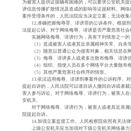
为被害人提供证据确有困难的，可以要求公安机关提
谤信息传播扩散情况及造成的影响等证据材料。网络
案件受理条件的，人民法院应当决定立案；无法收集
12.准确把握侮辱罪、诽谤罪的公诉条件。根
法提起公诉。对于网络侮辱、诽谤是否严重危害社会
实施网络侮辱、诽谤行为，具有下列情形之一的
（1）造成被害人或者其近亲属精神失常、自杀
（2）随意以普通公众为侵害对象，相关信息在
（3）侮辱、诽谤多人或者多次散布侮辱、诽谤
（4）组织、指使人员在多个网络平台大量散布
（5）其他严重危害社会秩序的情形。
13.依法适用侮辱、诽谤刑事案件的公诉程序
提起自诉的，人民法院可以请自诉人撤回自诉或者裁
害人参与诉讼。对于网络侮辱、诽谤行为，被害人在
安机关。
对于网络侮辱、诽谤行为，被害人或者其近亲属
院提起自诉。
14.加强立案监督工作。人民检察院依照有关法
上级公安机关应当加强对下级公安机关网络暴力