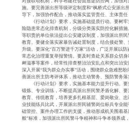
对接联动机制，科学布建社会面巡逻防控网，加强对
施。要完善派出所等级评定制度和“枫桥式公安派出
导下，加强协作配合，推动落实监管责任、主体责任
《行动计划》要求，实施基础提质行动。要树牢
险隐患常态化排查机制，分级分类落实防控化解措施
等职责的单位依法提出公安建议制度，加强派出所民
教育。要健全落实家暴告诫处置制度，结合接处警、
升级。要深化“百万警进千万家”活动，广泛开展以
常态化治理重复举报警情。要及时查处关系群众切身
衅滋事等案件，经常性排查整治治安乱点和突出治安
深入开展“我为群众办实事”活动，围绕群众急难愁
善派出所主防考评体系，推动主动警务、预防警务落
《行动计划》要求，实施基本能力提升行动。要
锻炼、专业训练，不断提高派出所民警矛盾化解、要
教育、传统教育，培养更多扎根基层、爱岗敬业、忠
业技能练兵比武，开展派出所民辅警岗位标兵专业能
础管控、案件办理工作的支援，推动形成机关围着基
般”标准，加强派出所民警斗争精神和斗争本领养成