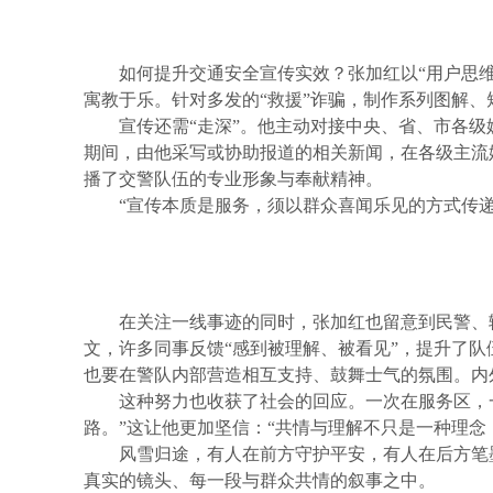
如何提升交通安全宣传实效？张加红以“用户思维
寓教于乐。针对多发的“救援”诈骗，制作系列图解
宣传还需“走深”。他主动对接中央、省、市各级
期间，由他采写或协助报道的相关新闻，在各级主流
播了交警队伍的专业形象与奉献精神。
“宣传本质是服务，须以群众喜闻乐见的方式传
在关注一线事迹的同时，张加红也留意到民警、
文，许多同事反馈“感到被理解、被看见”，提升了队
也要在警队内部营造相互支持、鼓舞士气的氛围。内
这种努力也收获了社会的回应。一次在服务区，
路。”这让他更加坚信：“共情与理解不只是一种理念
风雪归途，有人在前方守护平安，有人在后方笔
真实的镜头、每一段与群众共情的叙事之中。