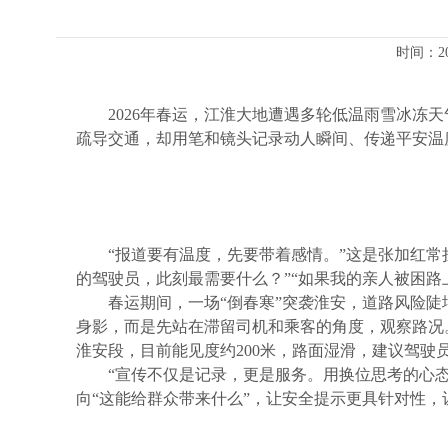
时间：2
2026年春运，江淮大地遭遇多轮低温雨雪冰冻
疏导交通，却用笔和镜头记录动人瞬间、传递平安温
“报道要有温度，先要带着感情。”这是张加红
的驾驶员，此刻最需要什么？”“如果我的亲人被困
春运期间，一场“倒春寒”突袭淮安，道路风险陡
身影，而是先站在滞留司机和乘客的角度，观察路况。
淮安段，目前能见度约200米，路面湿滑，建议驾驶
“宣传不仅是记录，更是服务。用换位思考的心态
向“这能给群众带来什么”，让安全提示更具针对性，